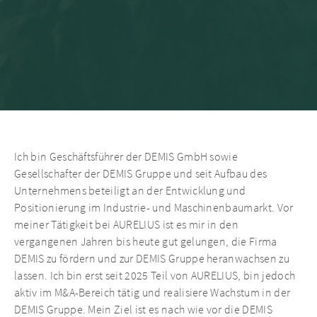
Ich bin Geschäftsführer der DEMIS GmbH sowie
Gesellschafter der DEMIS Gruppe und seit Aufbau des
Unternehmens beteiligt an der Entwicklung und
Positionierung im Industrie- und Maschinenbaumarkt. Vor
meiner Tätigkeit bei AURELIUS ist es mir in den
vergangenen Jahren bis heute gut gelungen, die Firma
DEMIS zu fördern und zur DEMIS Gruppe heranwachsen zu
lassen. Ich bin erst seit 2025 Teil von AURELIUS, bin jedoch
aktiv im M&A-Bereich tätig und realisiere Wachstum in der
DEMIS Gruppe. Mein Ziel ist es nach wie vor die DEMIS