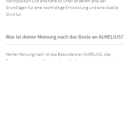
Marktposition und erschaffe so unter anderem eine der
Grundlagen für eine nachhaltige Entwicklung und eine stabile
Struktur.
Was ist deiner Meinung nach das Beste an AURELIUS?
Meiner Meinung nach ist das Besondere an AURELIUS, das
Zusammenspiel aus Entscheidungsfreiheit und einer ausgiebigen
Expertise. Die von AURELIUS vorgestellte Strategie, namens Buy-
and-Build, ermöglicht es mir, aktiv zu gestalten, die
Verantwortung in der Gruppe weiterhin zu übernehmen und
nachhaltige Werte zu realisieren.
Persönliches Statement
Ich blicke zuversichtlich auf die nächsten Schritte. Gemeinsam