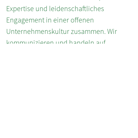
Expertise und leidenschaftliches
Engagement in einer offenen
Unternehmenskultur zusammen. Wir
kommunizieren und handeln auf
Augenhöhe und sorgen dafür, dass auch
der Spaß bei der Arbeit nicht zu kurz
kommt.
DEIN EINSTIEG
Wohin soll deine Laufbahn bei AURELIUS
führen?