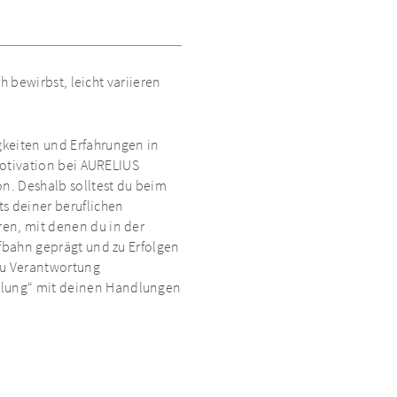
h bewirbst, leicht variieren
gkeiten und Erfahrungen in
 Motivation bei AURELIUS
on. Deshalb solltest du beim
ts deiner beruflichen
ren, mit denen du in der
ufbahn geprägt und zu Erfolgen
 du Verantwortung
llung“ mit deinen Handlungen
 es darum festzustellen, ob du
mmunikationsstil sowie
e Stelle erforderlich sind.