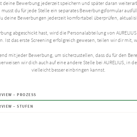
t deine Bewerbung jederzeit speichern und später daran weiterar
musst du für jede Stelle ein separates Bewerbungsformular ausfü
du deine Bewerbungen jederzeit komfortabel überprüfen, aktualisi
bung abgeschickt hast, wird die Personalabteilung von AURELIUS 
. Ist das erste Screening erfolgreich gewesen, teilen wir dir mit, 
end mit jeder Bewerbung, um sicherzustellen, dass du für den Ber
e verweisen wir dich auch auf eine andere Stelle bei AURELIUS, in d
vielleicht besser einbringen kannst.
RVIEW – PROZESS
RVIEW – STUFEN