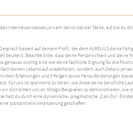
des Interviewprozesses je nach Seniorität der Stelle, auf die du dic
Gespräch basiert auf deinem Profil, bei dem AURELIUS deine Fähi
ahl beurteilt. Beachte bitte, dass deine Persönlichkeit und deine
s genauso wichtig sind wie deine fachliche Eignung für die Positi
nfach deinen Lebenslauf wiederholen, sondern auch Details jensei
önlichen Erfahrungen und Erfolgen sowie Herausforderungen basie
rst. Für uns ist spannend zu hören, wie diese deine berufliche La
wir dich bitten uns an Alltags-Beispielen zu demonstrieren, wie
se hast du durch eine dynamische, pragmatische „Can-Do“-Einste
eine substantielle Veränderung geschaffen.
werden wir deine Problemlösungsfähigkeiten beurteilen. Dabei geht
 Fähigkeiten, das betriebswirtschaftliche Verständnis und den Ko
ndere relevante Spezialkenntnisse verfügst, die für die angestrebt