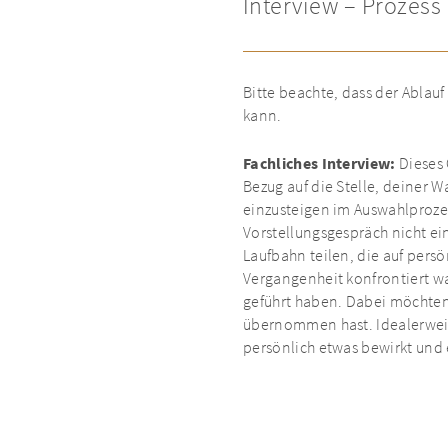
Interview – Prozess
Bitte beachte, dass der Ablauf 
kann.
Fachliches Interview:
Dieses 
Bezug auf die Stelle, deiner W
einzusteigen im Auswahlprozes
Vorstellungsgespräch nicht ei
Laufbahn teilen, die auf pers
Vergangenheit konfrontiert wa
geführt haben. Dabei möchten 
übernommen hast. Idealerwei
persönlich etwas bewirkt und 
Fallstudie
: Auf dieser Stufe 
über die nötigen numerischen
technisches Fachwissen sowie a