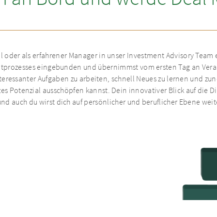
al oder als erfahrener Manager in unser Investment Advisory Team e
ntprozesses eingebunden und übernimmst vom ersten Tag an Veran
interessanter Aufgaben zu arbeiten, schnell Neues zu lernen und
 Potenzial ausschöpfen kannst. Dein innovativer Blick auf die D
nd auch du wirst dich auf persönlicher und beruflicher Ebene wei