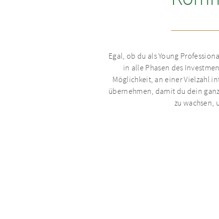
Egal, ob du als Young Profession
in alle Phasen des Investme
Möglichkeit, an einer Vielzahl 
übernehmen, damit du dein ganzes
zu wachsen, u
Dein Karrierepfad