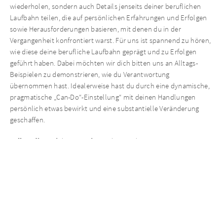
wiederholen, sondern auch Details jenseits deiner beruflichen
Laufbahn teilen, die auf persönlichen Erfahrungen und Erfolgen
sowie Herausforderungen basieren, mit denen du in der
Vergangenheit konfrontiert warst. Für uns ist spannend zu hören,
wie diese deine berufliche Laufbahn geprägt und zu Erfolgen
geführt haben. Dabei möchten wir dich bitten uns an Alltags-
Beispielen zu demonstrieren, wie du Verantwortung
übernommen hast. Idealerweise hast du durch eine dynamische,
pragmatische „Can-Do“-Einstellung“ mit deinen Handlungen
persönlich etwas bewirkt und eine substantielle Veränderung
geschaffen.
Fallstudie
: Auf dieser Stufe werden wir deine
Problemlösungsfähigkeiten beurteilen. Dabei geht es darum
festzustellen, ob du über die nötigen numerischen Fähigkeiten,
das betriebswirtschaftliche Verständnis und den
Kommunikationsstil sowie technisches Fachwissen sowie andere
relevante Spezialkenntnisse verfügst, die für die angestrebte
Stelle erforderlich sind.