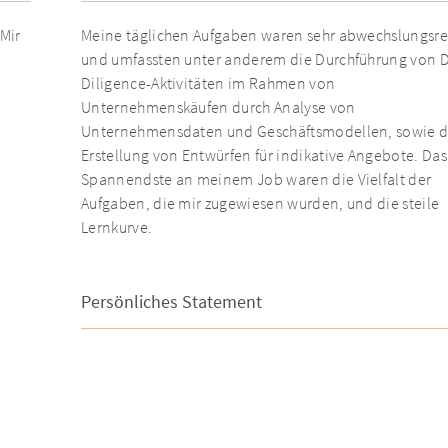
 Mir
Meine täglichen Aufgaben waren sehr abwechslungsre
und umfassten unter anderem die Durchführung von 
Diligence-Aktivitäten im Rahmen von
Unternehmenskäufen durch Analyse von
Unternehmensdaten und Geschäftsmodellen, sowie d
Erstellung von Entwürfen für indikative Angebote. Das
Spannendste an meinem Job waren die Vielfalt der
Aufgaben, die mir zugewiesen wurden, und die steile
Lernkurve.
Persönliches Statement
Meine Zeit bei AURELIUS werde ich in bester Erinneru
behalten. Ich habe viel gelernt, meine persönliche un
berufliche Entwicklung war großartig. Die Konzepte u
das Mindset, die ich mir angeeignet habe, waren an