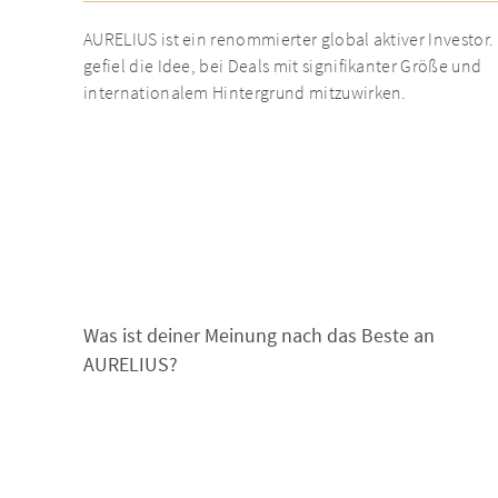
AURELIUS ist ein renommierter global aktiver Investor.
gefiel die Idee, bei Deals mit signifikanter Größe und
internationalem Hintergrund mitzuwirken.
Was ist deiner Meinung nach das Beste an
AURELIUS?
Das Beste an AURELIUS sind die Teamkultur und das
Engagement jedes einzelnen Mitarbeiters.