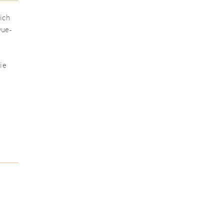
ich
Due-
ie
ng
d
nd